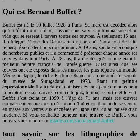
Qui est Bernard Buffet ?
Buffet est né le 10 juillet 1928 à Paris. Sa mère est décédée alors
qu’il n’était qu’un enfant, laissant dans sa vie un traumatisme et un
vide qui se ressent à travers toutes ses œuvres. À seulement 15 ans,
il a intégré l’école des Beaux-arts de Paris où l’on a tout de suite
remarqué son talent hors du commun. À 19 ans, son talent a conquis
de nombreux publics et il a commencé à présenter chaque année ses
œuvres dans tout Paris. À 28 ans, il a été désigné comme étant le
meilleur peintre français de l’après-guerre. C’est ainsi que ses
œuvres ont été exposés dans les musées les plus réputés du monde.
Même au Japon, le riche Kichiro Okano lui a consacré l’ensemble
du musée de Surugadarai en 1973. Étant un
peintre
expressionniste
il a tendance à utiliser des tons peu communs pour
la peinture de ses œuvres comme le gris, le noir, le bistre et le vert.
Buffet s’est éteint en 1999 à l’âge de 71 ans, mais ses œuvres
connaissent encore du succès aujourd’hui et continuent de se vendre
en masse aux ventes aux enchères en ligne ainsi qu’au musée d’art
moderne. Si vous souhaitez
acheter une œuvre
de Buffet, vous
pouvez vous rendre sur
estades.com/shop/bernard-buffet/
tout savoir sur les lithographies de